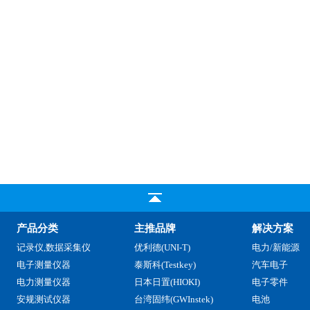
产品分类
主推品牌
解决方案
记录仪,数据采集仪
优利德(UNI-T)
电力/新能源
电子测量仪器
泰斯科(Testkey)
汽车电子
电力测量仪器
日本日置(HIOKI)
电子零件
安规测试仪器
台湾固纬(GWInstek)
电池