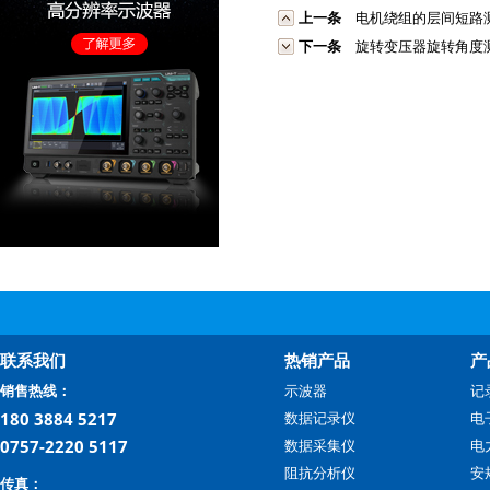
上一条
电机绕组的层间短路
下一条
旋转变压器旋转角度
联系我们
热销产品
产
销售热线：
示波器
记
180 3884 5217
数据记录仪
电
0757-2220 5117
数据采集仪
电
阻抗分析仪
安
传真：