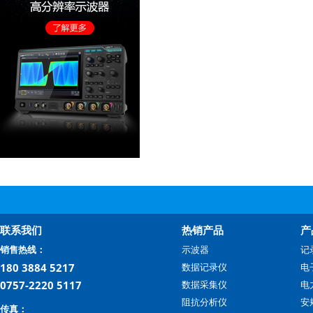
联系我们
热销产品
产
销售热线：
示波器
记
180 3884 5217
数据记录仪
电
0757-2220 5117
数据采集仪
电
阻抗分析仪
安
传真：