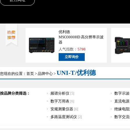
优利德
MSO3000HD 高分辨率示波
器
人气指数：
5798
立即询价
UNI-T/优利德
您现在的位置：
首页
>
品牌中心
>
按品牌分类筛选：
频谱分析仪
数字示
[5]
数字万用表
直流电
[6]
安规测量仪器
绝缘电阻
[6]
多路温度测试仪
数字交流
[2]