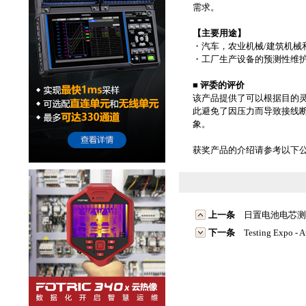
需求。
【主要用途】
・汽车，农业机械/建筑机械
・工厂生产设备的预测性维
■ 评委的评价
该产品提供了可以根据目的
此避免了因压力而导致接线断
象。
获奖产品的介绍请参考以下公益
上一条
日置电池电芯测
下一条
Testing Expo 