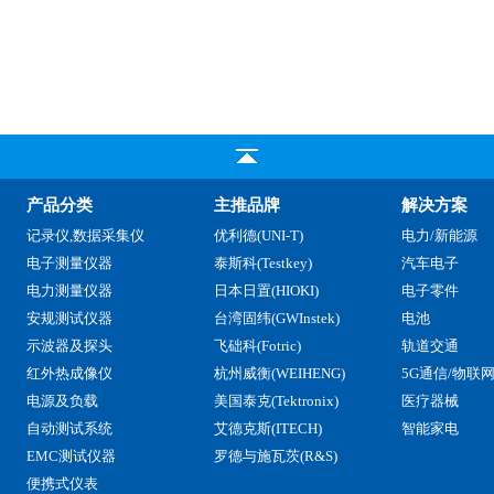
产品分类
主推品牌
解决方案
记录仪,数据采集仪
优利德(UNI-T)
电力/新能源
电子测量仪器
泰斯科(Testkey)
汽车电子
电力测量仪器
日本日置(HIOKI)
电子零件
安规测试仪器
台湾固纬(GWInstek)
电池
示波器及探头
飞础科(Fotric)
轨道交通
红外热成像仪
杭州威衡(WEIHENG)
5G通信/物联
电源及负载
美国泰克(Tektronix)
医疗器械
自动测试系统
艾德克斯(ITECH)
智能家电
EMC测试仪器
罗德与施瓦茨(R&S)
便携式仪表