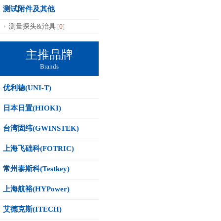
测试附件及其他
0
测量探头&治具
[
]
主推品牌
Brands
优利德(UNI-T)
日本日置(HIOKI)
台湾固纬(GWINSTEK)
上海飞础科(FOTRIC)
常州泰斯科(Testkey)
上海航裕(HYPower)
艾德克斯(ITECH)