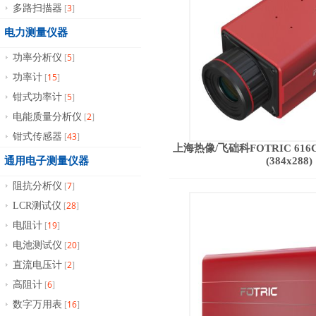
3
多路扫描器
[
]
电力测量仪器
5
功率分析仪
[
]
15
功率计
[
]
5
钳式功率计
[
]
2
电能质量分析仪
[
]
43
钳式传感器
[
]
上海热像/飞础科FOTRIC 61
通用电子测量仪器
(384x288)
7
阻抗分析仪
[
]
28
LCR测试仪
[
]
19
电阻计
[
]
20
电池测试仪
[
]
2
直流电压计
[
]
6
高阻计
[
]
16
数字万用表
[
]