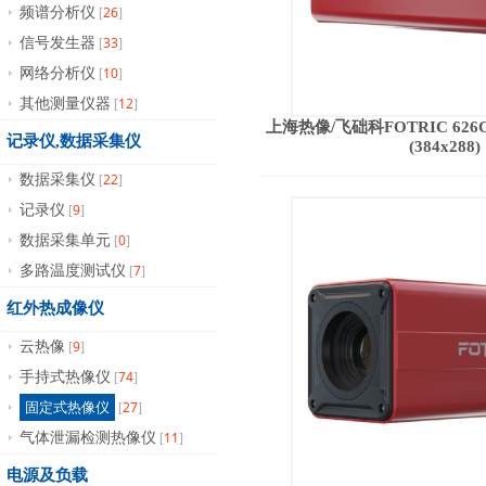
26
频谱分析仪
[
]
33
信号发生器
[
]
10
网络分析仪
[
]
12
其他测量仪器
[
]
上海热像/飞础科FOTRIC 62
记录仪,数据采集仪
(384x288)
22
数据采集仪
[
]
9
记录仪
[
]
0
数据采集单元
[
]
7
多路温度测试仪
[
]
红外热成像仪
9
云热像
[
]
74
手持式热像仪
[
]
27
固定式热像仪
[
]
11
气体泄漏检测热像仪
[
]
电源及负载