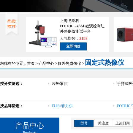
上海飞础科
FOTRIC 246M 微观检测红
外热像仪测试平台
人气指数：
3198
立即询价
固定式热像仪
您现在的位置：
首页
>
产品中心
>
红外热成像仪
>
按分类筛选：
云热像
手持式热
[9]
按品牌筛选：
FLIR/菲力尔
FOTRIC
型号
关注度
上架日期
产品中心
Products