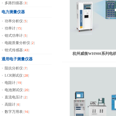
3
多路扫描器
[
]
电力测量仪器
5
功率分析仪
[
]
15
功率计
[
]
5
钳式功率计
[
]
2
电能质量分析仪
[
]
43
钳式传感器
[
]
杭州威衡WH900系列电
通用电子测量仪器
7
阻抗分析仪
[
]
28
LCR测试仪
[
]
19
电阻计
[
]
20
电池测试仪
[
]
2
直流电压计
[
]
6
高阻计
[
]
16
数字万用表
[
]