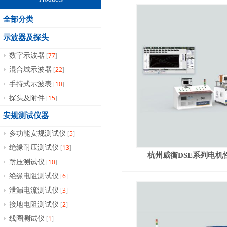
全部分类
示波器及探头
77
数字示波器
[
]
22
混合域示波器
[
]
10
手持式示波表
[
]
15
探头及附件
[
]
安规测试仪器
5
多功能安规测试仪
[
]
13
绝缘耐压测试仪
[
]
杭州威衡DSE系列电机
10
耐压测试仪
[
]
6
绝缘电阻测试仪
[
]
3
泄漏电流测试仪
[
]
2
接地电阻测试仪
[
]
1
线圈测试仪
[
]