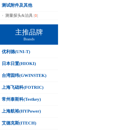
测试附件及其他
0
测量探头&治具
[
]
主推品牌
Brands
优利德(UNI-T)
日本日置(HIOKI)
台湾固纬(GWINSTEK)
上海飞础科(FOTRIC)
常州泰斯科(Testkey)
上海航裕(HYPower)
艾德克斯(ITECH)