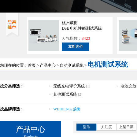
杭州威衡
DSE 电机性能测试系统
人气指数：
3423
立即询价
电机测试系统
您现在的位置：
首页
>
产品中心
>
自动测试系统
>
按分类筛选：
无线充电评价系统
电池充放
[1]
其他测试系统
[2]
按品牌筛选：
WEIHENG/威衡
型号
关注度
上架日期
产品中心
Products