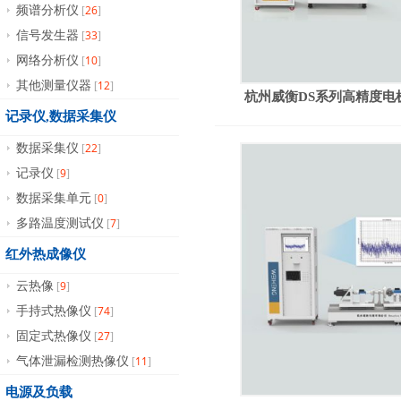
26
频谱分析仪
[
]
33
信号发生器
[
]
10
网络分析仪
[
]
12
其他测量仪器
[
]
杭州威衡DS系列高精度电
记录仪,数据采集仪
22
数据采集仪
[
]
9
记录仪
[
]
0
数据采集单元
[
]
7
多路温度测试仪
[
]
红外热成像仪
9
云热像
[
]
74
手持式热像仪
[
]
27
固定式热像仪
[
]
11
气体泄漏检测热像仪
[
]
电源及负载