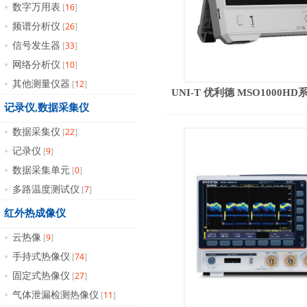
16
数字万用表
[
]
26
频谱分析仪
[
]
33
信号发生器
[
]
10
网络分析仪
[
]
12
其他测量仪器
[
]
UNI-T 优利德 MSO1000
记录仪,数据采集仪
22
数据采集仪
[
]
9
记录仪
[
]
0
数据采集单元
[
]
7
多路温度测试仪
[
]
红外热成像仪
9
云热像
[
]
74
手持式热像仪
[
]
27
固定式热像仪
[
]
11
气体泄漏检测热像仪
[
]