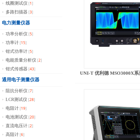
1
线圈测试仪
[
]
3
多路扫描器
[
]
电力测量仪器
5
功率分析仪
[
]
15
功率计
[
]
5
钳式功率计
[
]
2
电能质量分析仪
[
]
43
钳式传感器
[
]
UNI-T 优利德 MSO300
通用电子测量仪器
7
阻抗分析仪
[
]
28
LCR测试仪
[
]
19
电阻计
[
]
20
电池测试仪
[
]
2
直流电压计
[
]
6
高阻计
[
]