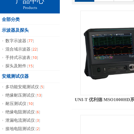
产品中心
Products
全部分类
示波器及探头
77
数字示波器
[
]
22
混合域示波器
[
]
10
手持式示波表
[
]
15
探头及附件
[
]
安规测试仪器
5
多功能安规测试仪
[
]
13
绝缘耐压测试仪
[
]
UNI-T 优利德 MSO1000
10
耐压测试仪
[
]
6
绝缘电阻测试仪
[
]
3
泄漏电流测试仪
[
]
2
接地电阻测试仪
[
]