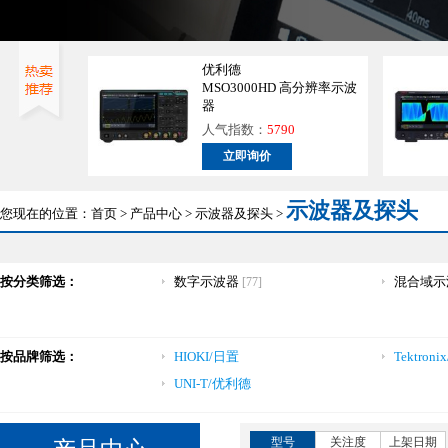
优利德
MSO3000HD 高分辨率示波
器
人气指数：
5790
立即询价
示波器及探头
您现在的位置：
首页
>
产品中心
>
示波器及探头
>
按分类筛选：
数字示波器
混合域示
[77]
按品牌筛选：
HIOKI/日置
Tektron
UNI-T/优利德
型号
关注度
上架日期