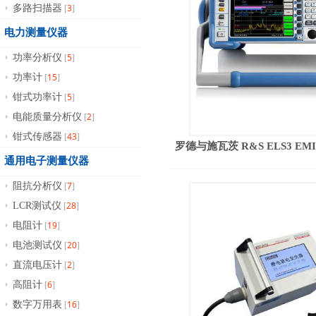
3
多路扫描器
[
]
电力测量仪器
5
功率分析仪
[
]
15
功率计
[
]
5
钳式功率计
[
]
2
电能质量分析仪
[
]
43
钳式传感器
[
]
罗德与施瓦茨 R&S ELS3 EM
通用电子测量仪器
7
阻抗分析仪
[
]
28
LCR测试仪
[
]
19
电阻计
[
]
20
电池测试仪
[
]
2
直流电压计
[
]
6
高阻计
[
]
16
数字万用表
[
]