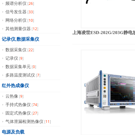
26
频谱分析仪
[
]
33
信号发生器
[
]
10
网络分析仪
[
]
12
其他测量仪器
[
]
上海凌世ESD-202G/203G静电放
记录仪,数据采集仪
22
数据采集仪
[
]
9
记录仪
[
]
0
数据采集单元
[
]
7
多路温度测试仪
[
]
红外热成像仪
9
云热像
[
]
74
手持式热像仪
[
]
27
固定式热像仪
[
]
11
气体泄漏检测热像仪
[
]
电源及负载