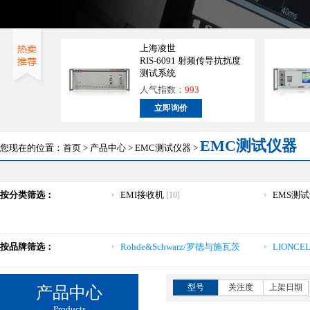
上海凌世
RIS-6091 射频传导抗扰度
测试系统
人气指数：
993
立即询价
EMC测试仪器
您现在的位置：
首页
>
产品中心
>
EMC测试仪器
>
按分类筛选：
EMI接收机
EMS测
[10]
按品牌筛选：
Rohde&Schwarz/罗德与施瓦茨
LIONCE
型号
关注度
上架日期
产品中心
Products