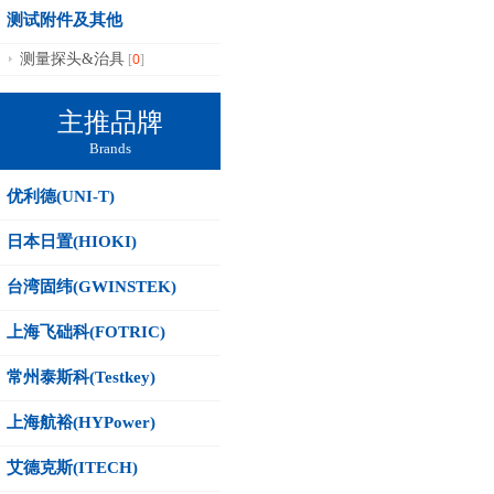
测试附件及其他
0
测量探头&治具
[
]
主推品牌
Brands
优利德(UNI-T)
日本日置(HIOKI)
台湾固纬(GWINSTEK)
上海飞础科(FOTRIC)
常州泰斯科(Testkey)
上海航裕(HYPower)
艾德克斯(ITECH)