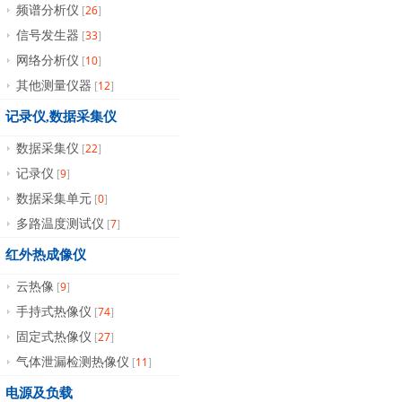
26
频谱分析仪
[
]
33
信号发生器
[
]
10
网络分析仪
[
]
12
其他测量仪器
[
]
记录仪,数据采集仪
22
数据采集仪
[
]
9
记录仪
[
]
0
数据采集单元
[
]
7
多路温度测试仪
[
]
红外热成像仪
9
云热像
[
]
74
手持式热像仪
[
]
27
固定式热像仪
[
]
11
气体泄漏检测热像仪
[
]
电源及负载