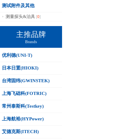
测试附件及其他
0
测量探头&治具
[
]
主推品牌
Brands
优利德(UNI-T)
日本日置(HIOKI)
台湾固纬(GWINSTEK)
上海飞础科(FOTRIC)
常州泰斯科(Testkey)
上海航裕(HYPower)
艾德克斯(ITECH)