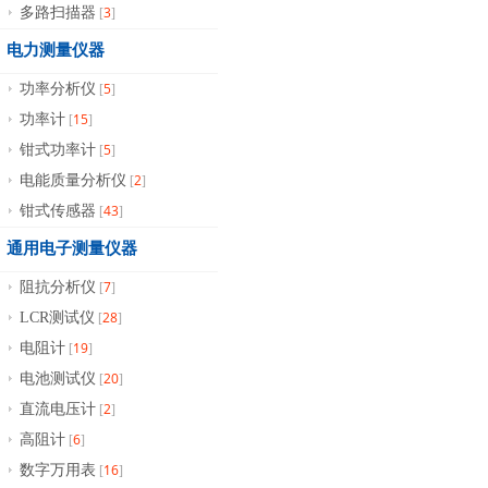
3
多路扫描器
[
]
电力测量仪器
5
功率分析仪
[
]
15
功率计
[
]
5
钳式功率计
[
]
2
电能质量分析仪
[
]
43
钳式传感器
[
]
通用电子测量仪器
7
阻抗分析仪
[
]
28
LCR测试仪
[
]
19
电阻计
[
]
20
电池测试仪
[
]
2
直流电压计
[
]
6
高阻计
[
]
16
数字万用表
[
]