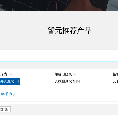
暂无推荐产品
钳形表
绝缘电阻表
接
[37]
[9]
外测温仪 [4]
无损检测仪表
其
[0]
LIR/菲力尔
架日期