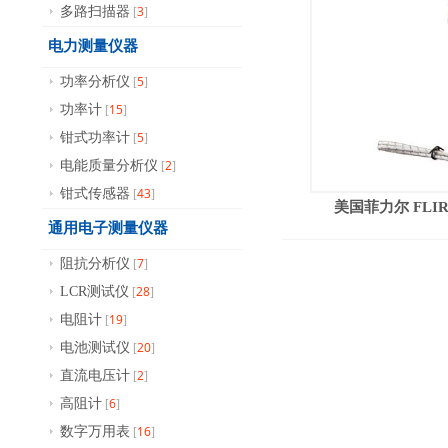
3
多路扫描器
[
]
电力测量仪器
5
功率分析仪
[
]
15
功率计
[
]
5
钳式功率计
[
]
2
电能质量分析仪
[
]
43
钳式传感器
[
]
美国菲力尔 FLIR
通用电子测量仪器
7
阻抗分析仪
[
]
28
LCR测试仪
[
]
19
电阻计
[
]
20
电池测试仪
[
]
2
直流电压计
[
]
6
高阻计
[
]
16
数字万用表
[
]