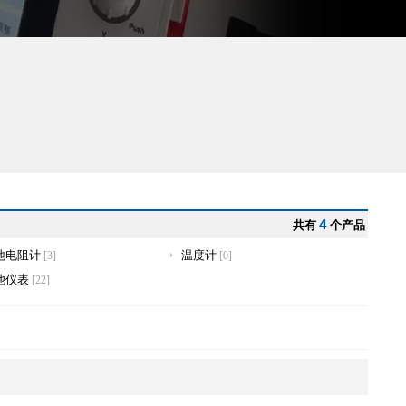
4
共有
个产品
地电阻计
温度计
[3]
[0]
他仪表
[22]