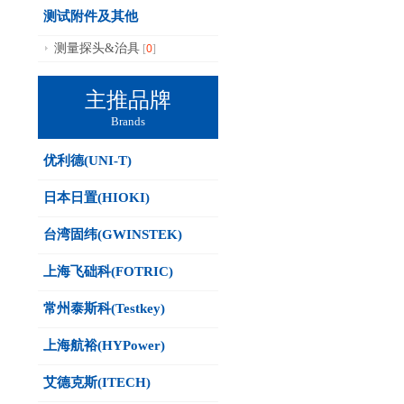
测试附件及其他
0
测量探头&治具
[
]
主推品牌
Brands
优利德(UNI-T)
日本日置(HIOKI)
台湾固纬(GWINSTEK)
上海飞础科(FOTRIC)
常州泰斯科(Testkey)
上海航裕(HYPower)
艾德克斯(ITECH)