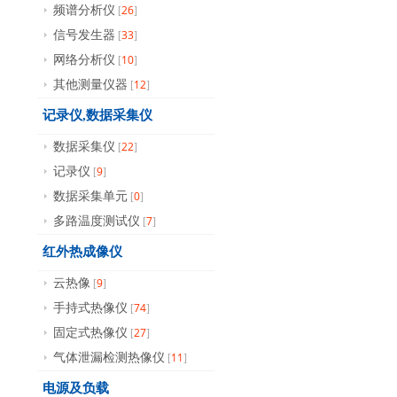
26
频谱分析仪
[
]
33
信号发生器
[
]
10
网络分析仪
[
]
12
其他测量仪器
[
]
记录仪,数据采集仪
22
数据采集仪
[
]
9
记录仪
[
]
0
数据采集单元
[
]
7
多路温度测试仪
[
]
红外热成像仪
9
云热像
[
]
74
手持式热像仪
[
]
27
固定式热像仪
[
]
11
气体泄漏检测热像仪
[
]
电源及负载