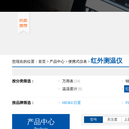
红外测温仪
您现在的位置：
首页
>
产品中心
>
便携式仪表
>
按分类筛选：
万用表
[24]
温湿度计
红
[8]
按品牌筛选：
HIOKI/日置
F
型号
关注度
上
产品中心
Products